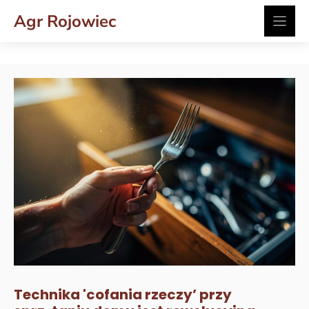
Przejdź
Agr Rojowiec
do
treści
Technika 'cofania rzeczy’ przy